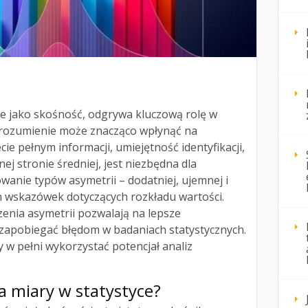
że jako skośność, odgrywa kluczową rolę w
ej zrozumienie może znacząco wpłynąć na
cie pełnym informacji, umiejętność identyfikacji,
ej stronie średniej, jest niezbędna dla
owanie typów asymetrii – dodatniej, ujemnej i
h wskazówek dotyczących rozkładu wartości.
enia asymetrii pozwalają na lepsze
zapobiegać błędom w badaniach statystycznych.
y w pełni wykorzystać potencjał analiz
ia miary w statystyce?