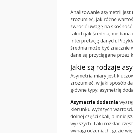
Analizowanie asymetrii jest
zrozumieć, jak różne wartoś
zwrócić uwagę na skośność p
takich jak średnia, mediana
interpretację danych. Przyk
średnia może być znacznie w
dane są przyciągane przez k
Jakie są rodzaje as
Asymetria miary jest kluczo
zrozumieć, w jaki sposób dan
główne typy: asymetrię doda
Asymetria dodatnia
występ
kierunku wyższych wartości.
dolnej części skali, a mniejs
wyższych. Taki rozkład cz
wynagrodzeniach, gdzie wię