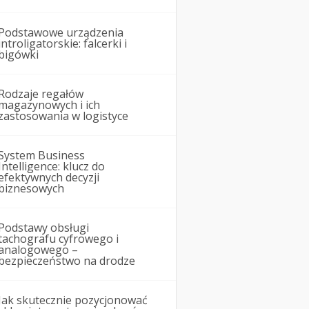
Podstawowe urządzenia
introligatorskie: falcerki i
bigówki
Rodzaje regałów
magazynowych i ich
zastosowania w logistyce
System Business
Intelligence: klucz do
efektywnych decyzji
biznesowych
Podstawy obsługi
tachografu cyfrowego i
analogowego –
bezpieczeństwo na drodze
Jak skutecznie pozycjonować