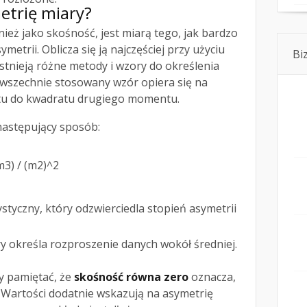
metrię miary?
ież jako skośność, jest miarą tego, jak bardzo
metrii. Oblicza się ją najczęściej przy użyciu
Bi
tnieją różne metody i wzory do określenia
powszechnie stosowany wzór opiera się na
tu do kwadratu drugiego momentu.
astępujący sposób:
m3) / (m2)^2
styczny, który odzwierciedla stopień asymetrii
y określa rozproszenie danych wokół średniej.
y pamiętać, że
skośność równa zero
oznacza,
. Wartości dodatnie wskazują na asymetrię