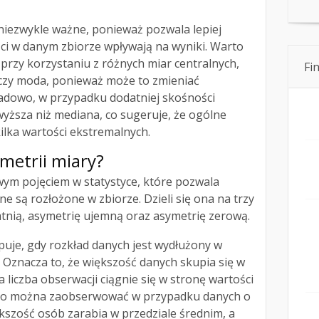
 niezwykle ważne, ponieważ pozwala lepiej
ci w danym zbiorze wpływają na wyniki. Warto
rzy korzystaniu z różnych miar centralnych,
Fi
 czy moda, ponieważ może to zmieniać
ładowo, w przypadku dodatniej skośności
yższa niż mediana, co sugeruje, że ogólne
ilka wartości ekstremalnych.
ymetrii miary?
wym pojęciem w statystyce, które pozwala
e są rozłożone w zbiorze. Dzieli się ona na trzy
tnią, asymetrię ujemną oraz asymetrię zerową.
uje, gdy rozkład danych jest wydłużony w
 Oznacza to, że większość danych skupia się w
za liczba obserwacji ciągnie się w stronę wartości
ęsto można zaobserwować w przypadku danych o
kszość osób zarabia w przedziale średnim, a