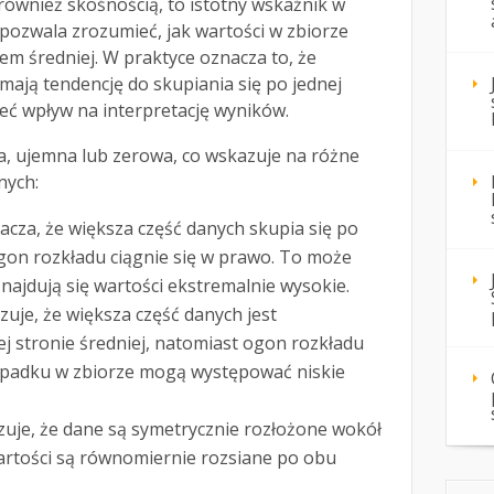
również skośnością, to istotny wskaźnik w
y pozwala zrozumieć, jak wartości w zbiorze
m średniej. W praktyce oznacza to, że
 mają tendencję do skupiania się po jednej
ieć wpływ na interpretację wyników.
, ujemna lub zerowa, co wskazuje na różne
nych:
acza, że większa część danych skupia się po
 ogon rozkładu ciągnie się w prawo. To może
najdują się wartości ekstremalnie wysokie.
uje, że większa część danych jest
 stronie średniej, natomiast ogon rozkładu
zypadku w zbiorze mogą występować niskie
uje, że dane są symetrycznie rozłożone wokół
wartości są równomiernie rozsiane po obu