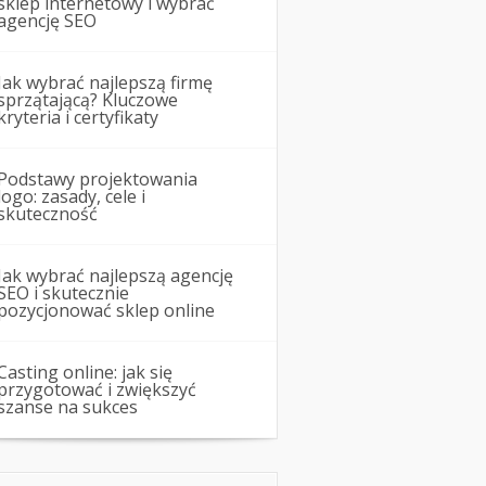
sklep internetowy i wybrać
agencję SEO
Jak wybrać najlepszą firmę
sprzątającą? Kluczowe
kryteria i certyfikaty
Podstawy projektowania
logo: zasady, cele i
skuteczność
Jak wybrać najlepszą agencję
SEO i skutecznie
pozycjonować sklep online
Casting online: jak się
przygotować i zwiększyć
szanse na sukces