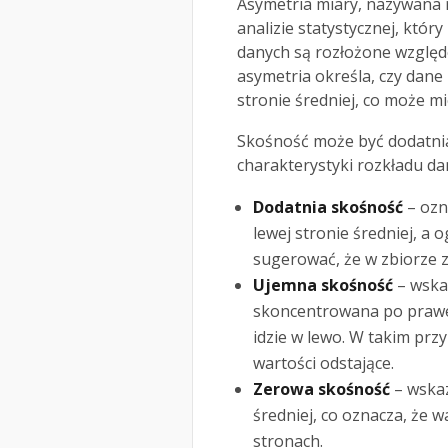
Asymetria miary, nazywana 
analizie statystycznej, któr
danych są rozłożone względe
asymetria określa, czy dane
stronie średniej, co może m
Skośność może być dodatnia
charakterystyki rozkładu da
Dodatnia skośność
– ozn
lewej stronie średniej, a
sugerować, że w zbiorze z
Ujemna skośność
– wskaz
skoncentrowana po prawej
idzie w lewo. W takim pr
wartości odstające.
Zerowa skośność
– wskaz
średniej, co oznacza, że 
stronach.