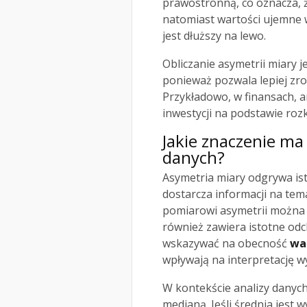
prawostronną, co oznacza, ż
natomiast wartości ujemne 
jest dłuższy na lewo.
Obliczanie asymetrii miary j
ponieważ pozwala lepiej zro
Przykładowo, w finansach, 
inwestycji na podstawie roz
Jakie znaczenie ma
danych?
Asymetria miary odgrywa is
dostarcza informacji na tem
pomiarowi asymetrii można o
również zawiera istotne od
wskazywać na obecność
wa
wpływają na interpretację w
W kontekście analizy danych
medianą. Jeśli średnia jest