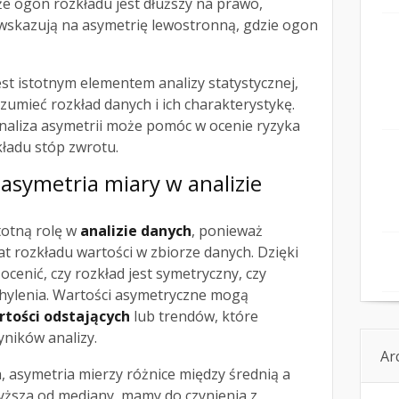
e ogon rozkładu jest dłuższy na prawo,
wskazują na asymetrię lewostronną, gdzie ogon
est istotnym elementem analizy statystycznej,
zumieć rozkład danych i ich charakterystykę.
analiza asymetrii może pomóc w ocenie ryzyka
kładu stóp zwrotu.
 asymetria miary w analizie
totną rolę w
analizie danych
, ponieważ
at rozkładu wartości w zbiorze danych. Dzięki
cenić, czy rozkład jest symetryczny, czy
chylenia. Wartości asymetryczne mogą
rtości odstających
lub trendów, które
yników analizy.
Ar
, asymetria mierzy różnice między średnią a
 wyższa od mediany, mamy do czynienia z