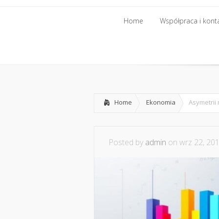
Home
Współpraca i kont
Home
Współpraca i kont
Home
Ekonomia
Asymetrii 
Posted by
admin
on wrz 22, 201