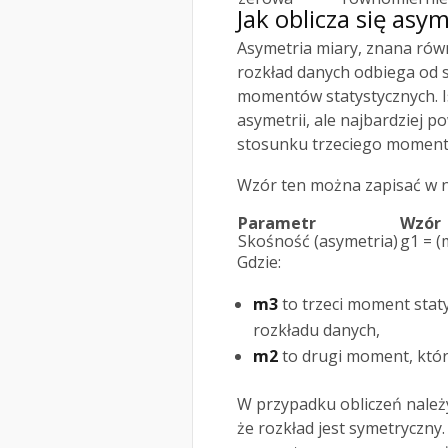
Jak oblicza się asy
Asymetria miary, znana równ
rozkład danych odbiega od sy
momentów statystycznych. Is
asymetrii, ale najbardziej 
stosunku trzeciego momen
Wzór ten można zapisać w n
Parametr
Wzór
Skośność (asymetria)
g1 = (
Gdzie:
m3
to trzeci moment staty
rozkładu danych,
m2
to drugi moment, któr
W przypadku obliczeń należ
że rozkład jest symetryczny