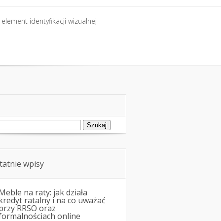
element identyfikacji wizualnej
element identyfikacji wizualnej
ukaj:
tatnie wpisy
Meble na raty: jak działa
kredyt ratalny i na co uważać
przy RRSO oraz
formalnościach online