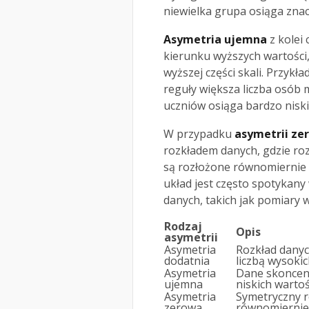
niewielka grupa osiąga zna
Asymetria ujemna
z kolei
kierunku wyższych wartości,
wyższej części skali. Przyk
reguły większa liczba osób 
uczniów osiąga bardzo niski
W przypadku
asymetrii ze
rozkładem danych, gdzie roz
są rozłożone równomiernie w
układ jest często spotykany
danych, takich jak pomiary w
Rodzaj
Opis
asymetrii
Asymetria
Rozkład danych
dodatnia
liczbą wysokic
Asymetria
Dane skoncent
ujemna
niskich wartoś
Asymetria
Symetryczny r
zerowa
równomiernie