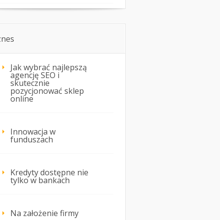
znes
Jak wybrać najlepszą
agencję SEO i
skutecznie
pozycjonować sklep
online
Innowacja w
funduszach
Kredyty dostępne nie
tylko w bankach
Na założenie firmy