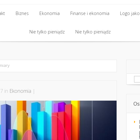
akt
Biznes
Ekonomia
Finanse i ekonomia
Logo jako 
akt
Biznes
Nie tylko pieniądz
Ekonomia
Finanse i ekonomia
Nie tylko pieniądz
Logo jako 
Nie tylko pieniądz
Nie tylko pieniądz
miary
Sz
7 in
Ekonomia
|
Os