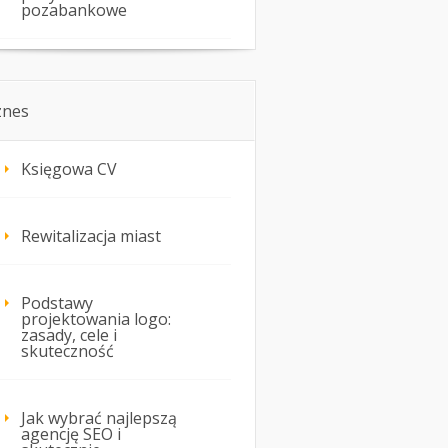
pozabankowe
znes
Księgowa CV
Rewitalizacja miast
Podstawy
projektowania logo:
zasady, cele i
skuteczność
Jak wybrać najlepszą
agencję SEO i