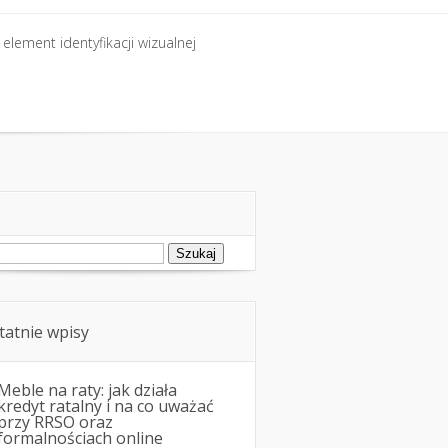
element identyfikacji wizualnej
element identyfikacji wizualnej
ukaj:
tatnie wpisy
Meble na raty: jak działa
kredyt ratalny i na co uważać
przy RRSO oraz
formalnościach online