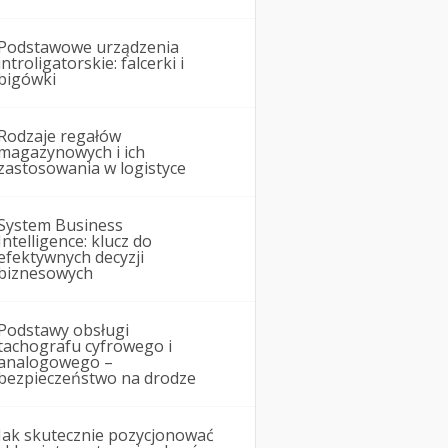
Podstawowe urządzenia
introligatorskie: falcerki i
bigówki
Rodzaje regałów
magazynowych i ich
zastosowania w logistyce
System Business
Intelligence: klucz do
efektywnych decyzji
biznesowych
Podstawy obsługi
tachografu cyfrowego i
analogowego –
bezpieczeństwo na drodze
Jak skutecznie pozycjonować