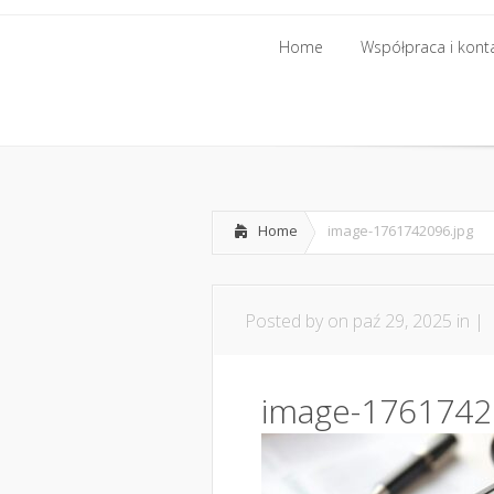
Home
Współpraca i kont
Home
Współpraca i kont
Home
image-1761742096.jpg
Posted by
on paź 29, 2025 in |
image-1761742