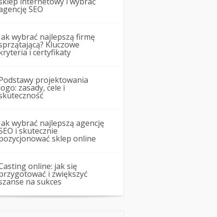
sklep internetowy i wybrać
agencję SEO
Jak wybrać najlepszą firmę
sprzątającą? Kluczowe
kryteria i certyfikaty
Podstawy projektowania
logo: zasady, cele i
skuteczność
Jak wybrać najlepszą agencję
SEO i skutecznie
pozycjonować sklep online
Casting online: jak się
przygotować i zwiększyć
szanse na sukces