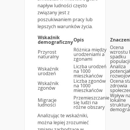
napływ ludności często
związany jest z
poszukiwaniem pracy lub
lepszych warunków życia.
Wskaźnik
Opis
Znaczen
demograficzny
Ocena
Różnica między
Przyrost
wzrostu 
urodzeniami a
naturalny
spadku
zgonami
populacji
Liczba urodzeń
Analiza
Wskaźnik
na 1000
potencja
urodzeń
mieszkańców
rozwojo
Liczba zgonów
Ocena st
Wskaźnik
na 1000
zdrowia
zgonów
mieszkańców
społecze
Wpływ n
Przemieszczanie
Migracje
lokalne
się ludzi na
ludności
struktur
różne obszary
demograf
Analizując te wskaźniki,
można lepiej zrozumieć
zmiany zachodzące w