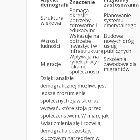
Znaczenie
demografii
zastosowania
Pomaga
określić
Planowanie
Struktura
potrzeby
systemu
wiekowa
zdrowotne i
emerytalnego
edukacyjne
Wskazuje na
Budowa
Wzrost
potrzebę
nowych dróg i
ludności
inwestycji w
usług
infrastrukturę
publicznych
Wpływają na
Szkolenia
rynek pracy i
Migracje
zawodowe dla
lokalne
migrantów
społeczności
Dzięki analizie
demograficznej możliwe jest
lepsze zrozumienie
społecznych zjawisk oraz
wyzwań, które stoją przed
społeczeństwem. W miarę jak
świat zmienia się i rozwija,
demografia pozostaje
kluczowym narzędziem w