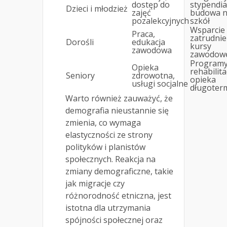
dostęp do
stypendia
Dzieci i młodzież
zajęć
budowa 
pozalekcyjnych
szkół
Wsparcie
Praca,
zatrudnie
Dorośli
edukacja
kursy
zawodowa
zawodow
Program
Opieka
rehabilita
Seniory
zdrowotna,
opieka
usługi socjalne
długoter
Warto również zauważyć, że
demografia nieustannie się
zmienia, co wymaga
elastyczności ze strony
polityków i planistów
społecznych. Reakcja na
zmiany demograficzne, takie
jak migracje czy
różnorodność etniczna, jest
istotna dla utrzymania
spójności społecznej oraz