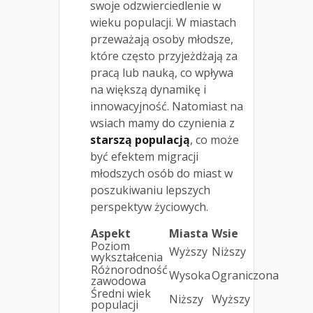
swoje odzwierciedlenie w
wieku populacji. W miastach
przeważają osoby młodsze,
które często przyjeżdżają za
pracą lub nauką, co wpływa
na większą dynamikę i
innowacyjność. Natomiast na
wsiach mamy do czynienia z
starszą populacją
, co może
być efektem migracji
młodszych osób do miast w
poszukiwaniu lepszych
perspektyw życiowych.
Aspekt
Miasta
Wsie
Poziom
Wyższy
Niższy
wykształcenia
Różnorodność
Wysoka
Ograniczona
zawodowa
Średni wiek
Niższy
Wyższy
populacji