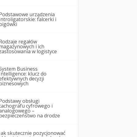
Podstawowe urządzenia
introligatorskie: falcerki i
bigówki
Rodzaje regałów
magazynowych i ich
zastosowania w logistyce
System Business
Intelligence: klucz do
efektywnych decyzji
biznesowych
Podstawy obsługi
tachografu cyfrowego i
analogowego –
bezpieczeństwo na drodze
Jak skutecznie pozycjonować