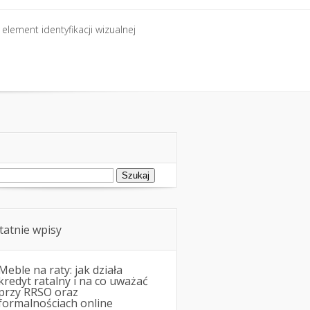
element identyfikacji wizualnej
element identyfikacji wizualnej
ukaj:
tatnie wpisy
Meble na raty: jak działa
kredyt ratalny i na co uważać
przy RRSO oraz
formalnościach online