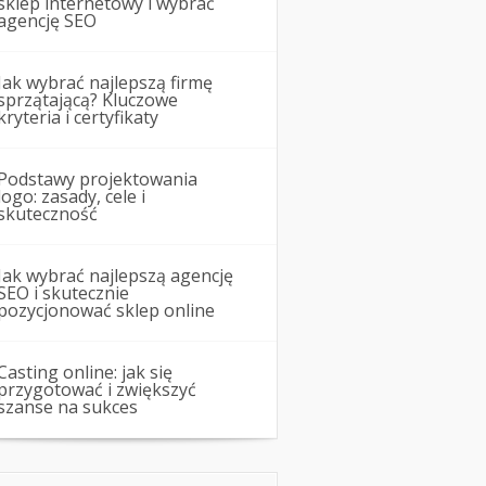
sklep internetowy i wybrać
agencję SEO
Jak wybrać najlepszą firmę
sprzątającą? Kluczowe
kryteria i certyfikaty
Podstawy projektowania
logo: zasady, cele i
skuteczność
Jak wybrać najlepszą agencję
SEO i skutecznie
pozycjonować sklep online
Casting online: jak się
przygotować i zwiększyć
szanse na sukces