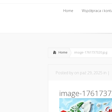
Home
Współpraca i kont
Home
Współpraca i kont
Home
image-1761737320.jpg
Posted by
on paź 29, 2025 in |
image-1761737