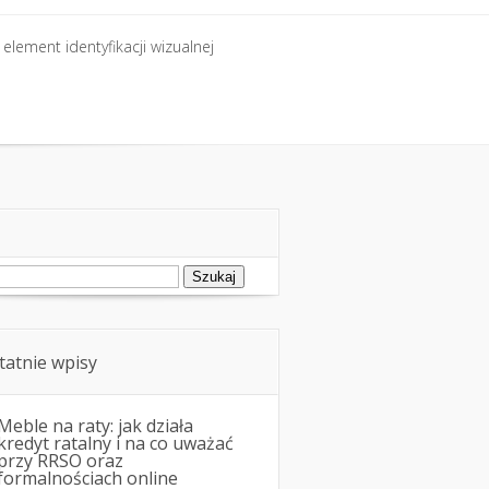
element identyfikacji wizualnej
element identyfikacji wizualnej
ukaj:
tatnie wpisy
Meble na raty: jak działa
kredyt ratalny i na co uważać
przy RRSO oraz
formalnościach online