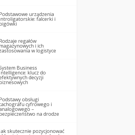
Podstawowe urządzenia
introligatorskie: falcerki i
bigówki
Rodzaje regałów
magazynowych i ich
zastosowania w logistyce
System Business
Intelligence: klucz do
efektywnych decyzji
biznesowych
Podstawy obsługi
tachografu cyfrowego i
analogowego –
bezpieczeństwo na drodze
Jak skutecznie pozycjonować