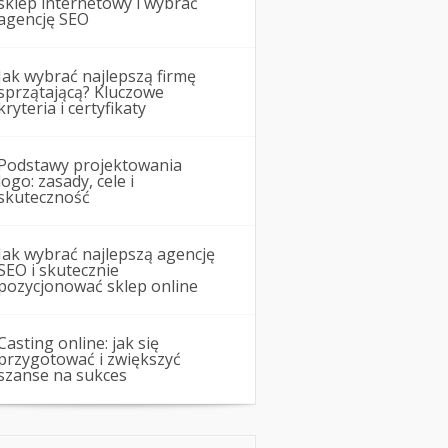
sklep internetowy i wybrać
agencję SEO
Jak wybrać najlepszą firmę
sprzątającą? Kluczowe
kryteria i certyfikaty
Podstawy projektowania
logo: zasady, cele i
skuteczność
Jak wybrać najlepszą agencję
SEO i skutecznie
pozycjonować sklep online
Casting online: jak się
przygotować i zwiększyć
szanse na sukces