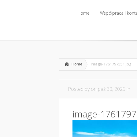
Home
Współpraca i kont
Home
Współpraca i kont
Home
image-1761797551.jpg
Posted by
on paź 30, 2025 in |
image-1761797