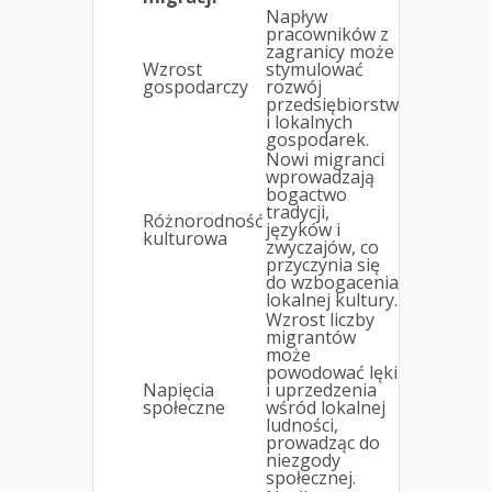
Napływ
pracowników z
zagranicy może
Wzrost
stymulować
gospodarczy
rozwój
przedsiębiorstw
i lokalnych
gospodarek.
Nowi migranci
wprowadzają
bogactwo
tradycji,
Różnorodność
języków i
kulturowa
zwyczajów, co
przyczynia się
do wzbogacenia
lokalnej kultury.
Wzrost liczby
migrantów
może
powodować lęki
Napięcia
i uprzedzenia
społeczne
wśród lokalnej
ludności,
prowadząc do
niezgody
społecznej.