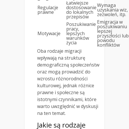
Łatwiejsze
Wymaga
Regulacje
dostosowanie
uzyskania wiz,
prawne
do lokalnych
zezwoleń, itp.
przepisów
Emigracja w
Poszukiwanie
poszukiwaniu
pracy,
lepszej
Motywacje
lepszych
przyszłości lub
warunków
powodu
życia
konfliktów
Oba rodzaje migracji
wpływają na strukturę
demograficzną społeczeństw
oraz mogą prowadzić do
wzrostu różnorodności
kulturowej, jednak różnice
prawne i społeczne są
istotnymi czynnikami, które
warto uwzględnić w dyskusji
na ten temat.
Jakie są rodzaje