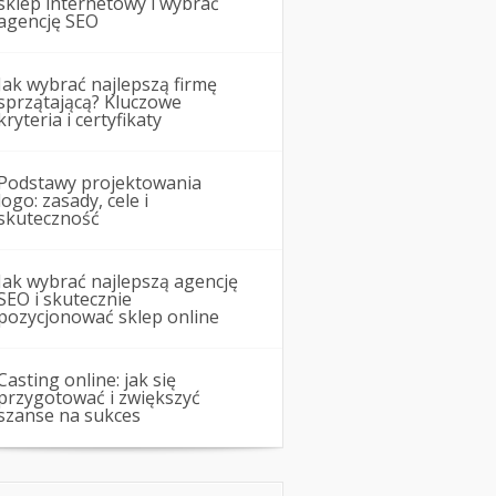
sklep internetowy i wybrać
agencję SEO
Jak wybrać najlepszą firmę
sprzątającą? Kluczowe
kryteria i certyfikaty
Podstawy projektowania
logo: zasady, cele i
skuteczność
Jak wybrać najlepszą agencję
SEO i skutecznie
pozycjonować sklep online
Casting online: jak się
przygotować i zwiększyć
szanse na sukces