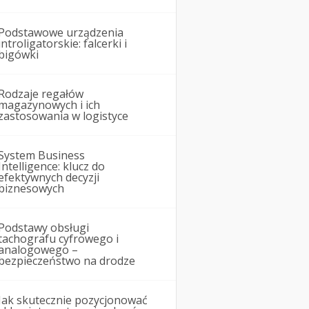
Podstawowe urządzenia
introligatorskie: falcerki i
bigówki
Rodzaje regałów
magazynowych i ich
zastosowania w logistyce
System Business
Intelligence: klucz do
efektywnych decyzji
biznesowych
Podstawy obsługi
tachografu cyfrowego i
analogowego –
bezpieczeństwo na drodze
Jak skutecznie pozycjonować