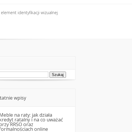
element identyfikacji wizualnej
element identyfikacji wizualnej
ukaj:
tatnie wpisy
Meble na raty: jak działa
kredyt ratalny i na co uważać
przy RRSO oraz
formalnościach online