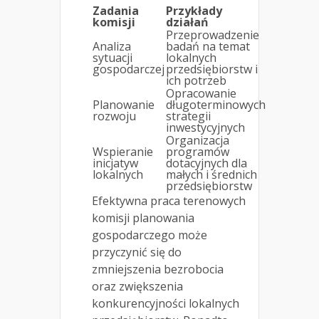
Zadania
Przykłady
komisji
działań
Przeprowadzenie
Analiza
badań na temat
sytuacji
lokalnych
gospodarczej
przedsiębiorstw i
ich potrzeb
Opracowanie
Planowanie
długoterminowych
rozwoju
strategii
inwestycyjnych
Organizacja
Wspieranie
programów
inicjatyw
dotacyjnych dla
lokalnych
małych i średnich
przedsiębiorstw
Efektywna praca terenowych
komisji planowania
gospodarczego może
przyczynić się do
zmniejszenia bezrobocia
oraz zwiększenia
konkurencyjności lokalnych