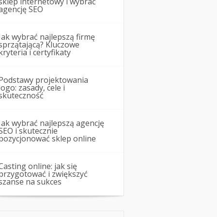
sklep internetowy i wybrać
agencję SEO
Jak wybrać najlepszą firmę
sprzątającą? Kluczowe
kryteria i certyfikaty
Podstawy projektowania
logo: zasady, cele i
skuteczność
Jak wybrać najlepszą agencję
SEO i skutecznie
pozycjonować sklep online
Casting online: jak się
przygotować i zwiększyć
szanse na sukces