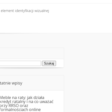
element identyfikacji wizualnej
element identyfikacji wizualnej
ukaj:
tatnie wpisy
Meble na raty: jak działa
kredyt ratalny i na co uważać
przy RRSO oraz
formalnościach online