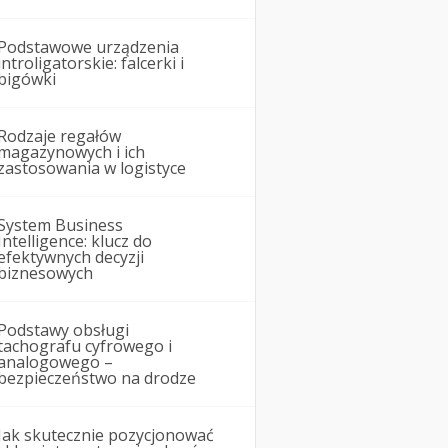
Podstawowe urządzenia
introligatorskie: falcerki i
bigówki
Rodzaje regałów
magazynowych i ich
zastosowania w logistyce
System Business
Intelligence: klucz do
efektywnych decyzji
biznesowych
Podstawy obsługi
tachografu cyfrowego i
analogowego –
bezpieczeństwo na drodze
Jak skutecznie pozycjonować