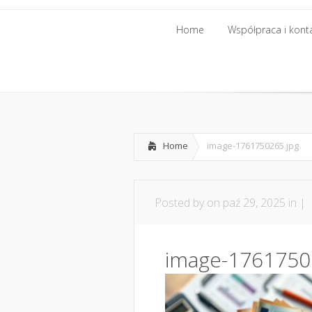
Home
Współpraca i kont
Home
Współpraca i kont
Home
image-1761750265.jpg
Posted by
on paź 29, 2025 in |
image-1761750