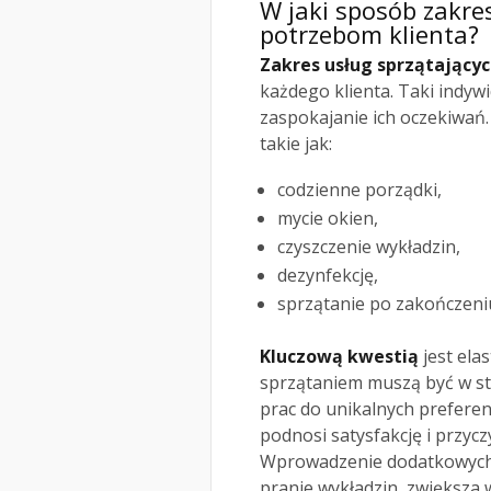
W jaki sposób zakre
potrzebom klienta?
Zakres usług sprzątający
każdego klienta. Taki indyw
zaspokajanie ich oczekiwań
takie jak:
codzienne porządki,
mycie okien,
czyszczenie wykładzin,
dezynfekcję,
sprzątanie po zakończeni
Kluczową kwestią
jest ela
sprzątaniem muszą być w s
prac do unikalnych preferen
podnosi satysfakcję i przycz
Wprowadzenie dodatkowych op
pranie wykładzin, zwiększa 