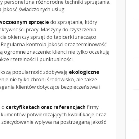
y personel zna różnorodne techniki sprzątania,
 jakość świadczonych usług.
woczesnym sprzęcie
do sprzątania, który
ektywności pracy. Maszyny do czyszczenia
ia okien czy sprzęt do tapicerki znacząco
 Regularna kontrola jakości oraz terminowość
ją ogromne znaczenie; klienci nie tylko oczekują
akże rzetelności i punktualności.
iększą popularność zdobywają
ekologiczne
enie nie tylko chroni środowisko, ale także
ania klientów dotyczące bezpieczeństwa i
ć o
certyfikatach oraz referencjach
firmy.
kumentów potwierdzających kwalifikacje oraz
w zdecydowanie wpływa na postrzeganą jakość