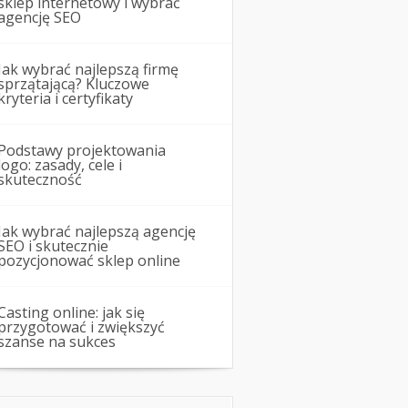
sklep internetowy i wybrać
agencję SEO
Jak wybrać najlepszą firmę
sprzątającą? Kluczowe
kryteria i certyfikaty
Podstawy projektowania
logo: zasady, cele i
skuteczność
Jak wybrać najlepszą agencję
SEO i skutecznie
pozycjonować sklep online
Casting online: jak się
przygotować i zwiększyć
szanse na sukces