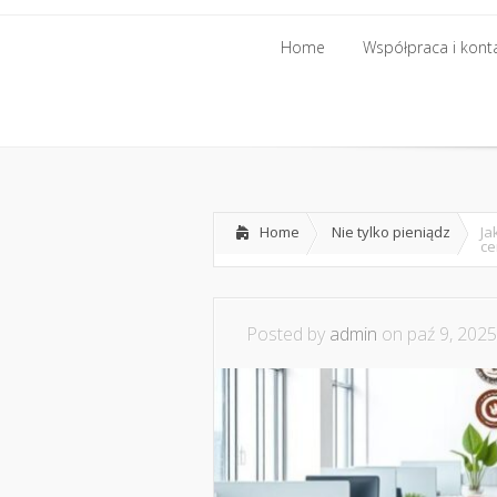
Home
Współpraca i kont
Home
Współpraca i kont
Home
Nie tylko pieniądz
Ja
ce
Posted by
admin
on paź 9, 2025