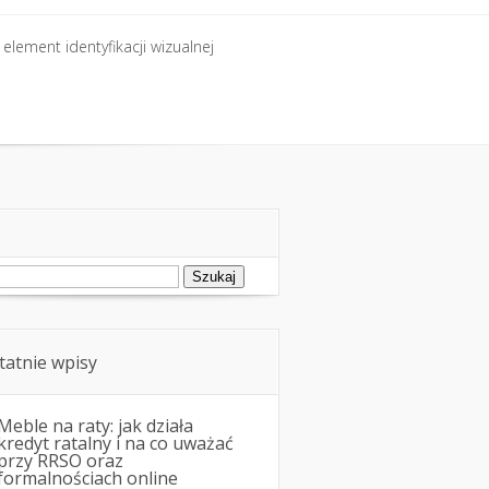
element identyfikacji wizualnej
element identyfikacji wizualnej
ukaj:
tatnie wpisy
Meble na raty: jak działa
kredyt ratalny i na co uważać
przy RRSO oraz
formalnościach online