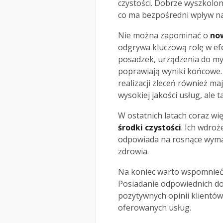
czystości. Dobrze wyszkolon
co ma bezpośredni wpływ na
Nie można zapominać o
no
odgrywa kluczową rolę w ef
posadzek, urządzenia do myc
poprawiają wyniki końcowe.
realizacji zleceń również ma
wysokiej jakości usług, ale t
W ostatnich latach coraz w
środki czystości
. Ich wdroż
odpowiada na rosnące wymag
zdrowia.
Na koniec warto wspomnie
Posiadanie odpowiednich do
pozytywnych opinii klientó
oferowanych usług.