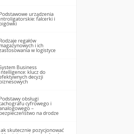
Podstawowe urządzenia
introligatorskie: falcerki i
bigówki
Rodzaje regałów
magazynowych i ich
zastosowania w logistyce
System Business
Intelligence: klucz do
efektywnych decyzji
biznesowych
Podstawy obsługi
tachografu cyfrowego i
analogowego –
bezpieczeństwo na drodze
Jak skutecznie pozycjonować