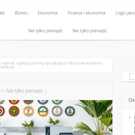
akt
Biznes
Ekonomia
Finanse i ekonomia
Logo jako 
akt
Biznes
Nie tylko pieniądz
Ekonomia
Finanse i ekonomia
Nie tylko pieniądz
Logo jako 
Nie tylko pieniądz
Nie tylko pieniądz
k wybrać najlepszą firmę sprzątającą? Kluczowe kryteria i
rtyfikaty
Sz
 in
Nie tylko pieniądz
|
Os