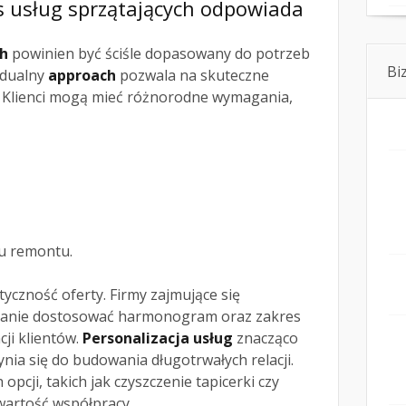
s usług sprzątających odpowiada
ch
powinien być ściśle dopasowany do potrzeb
Bi
idualny
approach
pozwala na skuteczne
. Klienci mogą mieć różnorodne wymagania,
u remontu.
styczność oferty. Firmy zajmujące się
tanie dostosować harmonogram oraz zakres
cji klientów.
Personalizacja usług
znacząco
ynia się do budowania długotrwałych relacji.
cji, takich jak czyszczenie tapicerki czy
wartość współpracy.