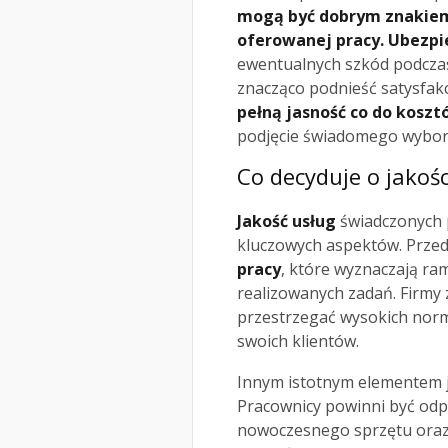
mogą być dobrym znakiem
oferowanej pracy.
Ubezpie
ewentualnych szkód podczas
znacząco podnieść satysfakc
pełną jasność co do kosz
podjęcie świadomego wybor
Co decyduje o jakośc
Jakość usług
świadczonych p
kluczowych aspektów. Przed
pracy
, które wyznaczają ram
realizowanych zadań. Firmy
przestrzegać wysokich norm
swoich klientów.
Innym istotnym elementem 
Pracownicy powinni być odp
nowoczesnego sprzętu oraz