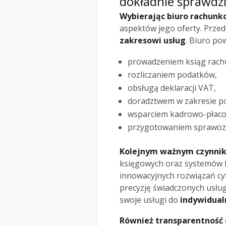
dokładnie sprawdz
Wybierając biuro rachun
aspektów jego oferty. Przed
zakresowi usług
. Biuro po
prowadzeniem ksiąg rac
rozliczaniem podatków,
obsługą deklaracji VAT,
doradztwem w zakresie po
wsparciem kadrowo-płac
przygotowaniem sprawoz
Kolejnym ważnym czynni
księgowych oraz systemów 
innowacyjnych rozwiązań cy
precyzję świadczonych usłu
swoje usługi do
indywidual
Również transparentność 