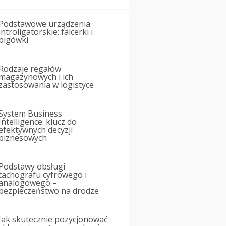
Podstawowe urządzenia
introligatorskie: falcerki i
bigówki
Rodzaje regałów
magazynowych i ich
zastosowania w logistyce
System Business
Intelligence: klucz do
efektywnych decyzji
biznesowych
Podstawy obsługi
tachografu cyfrowego i
analogowego –
bezpieczeństwo na drodze
Jak skutecznie pozycjonować