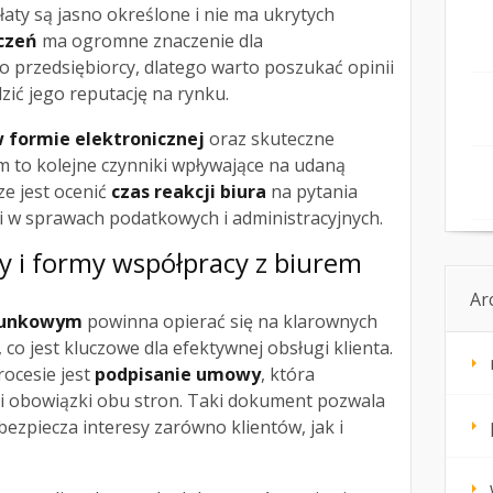
łaty są jasno określone i nie ma ukrytych
czeń
ma ogromne znaczenie dla
 przedsiębiorcy, dlatego warto poszukać opinii
ić jego reputację na rynku.
 formie elektronicznej
oraz skuteczne
m to kolejne czynniki wpływające na udaną
e jest ocenić
czas reakcji biura
na pytania
i w sprawach podatkowych i administracyjnych.
y i formy współpracy z biurem
Ar
chunkowym
powinna opierać się na klarownych
 co jest kluczowe dla efektywnej obsługi klienta.
ocesie jest
podpisanie umowy
, która
i obowiązki obu stron. Taki dokument pozwala
ezpiecza interesy zarówno klientów, jak i