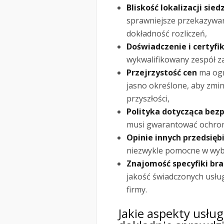
Bliskość lokalizacji sied
sprawniejsze przekazywa
dokładność rozliczeń,
Doświadczenie i certyfi
wykwalifikowany zespół z
Przejrzystość cen
ma ogr
jasno określone, aby zmi
przyszłości,
Polityka dotycząca bez
musi gwarantować ochronę
Opinie innych przedsięb
niezwykle pomocne w wyb
Znajomość specyfiki br
jakość świadczonych usłu
firmy.
Jakie aspekty usł