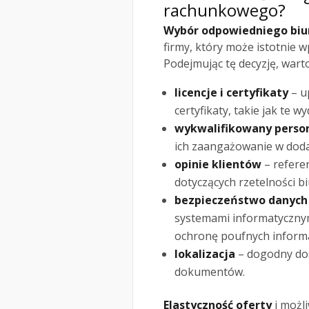
rachunkowego?
Wybór odpowiedniego bi
firmy, który może istotnie w
Podejmując tę decyzję, wart
licencje i certyfikaty
– up
certyfikaty, takie jak te 
wykwalifikowany perso
ich zaangażowanie w dod
opinie klientów
– refere
dotyczących rzetelności b
bezpieczeństwo danych
systemami informatyczny
ochronę poufnych informa
lokalizacja
– dogodny dos
dokumentów.
Elastyczność oferty
i możl