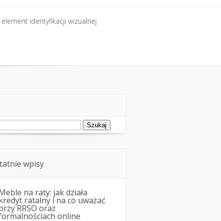
element identyfikacji wizualnej
ukaj:
tatnie wpisy
Meble na raty: jak działa
kredyt ratalny i na co uważać
przy RRSO oraz
formalnościach online