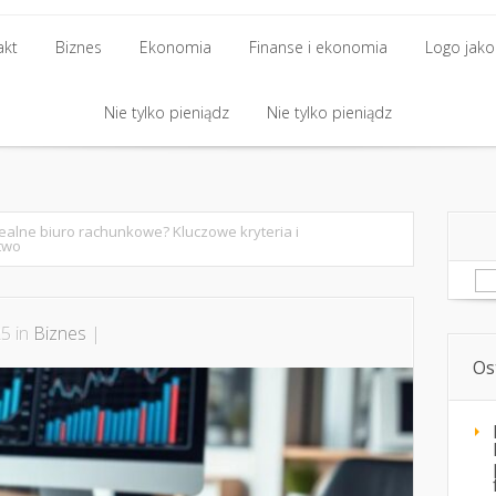
akt
Biznes
Ekonomia
Finanse i ekonomia
Logo jako 
Nie tylko pieniądz
Nie tylko pieniądz
dealne biuro rachunkowe? Kluczowe kryteria i
two
Sz
5 in
Biznes
|
Os