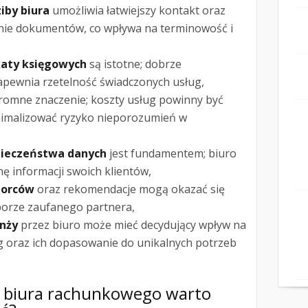
ziby biura
umożliwia łatwiejszy kontakt oraz
nie dokumentów, co wpływa na terminowość i
katy księgowych
są istotne; dobrze
apewnia rzetelność świadczonych usług,
omne znaczenie; koszty usług powinny być
nimalizować ryzyko nieporozumień w
pieczeństwa danych
jest fundamentem; biuro
 informacji swoich klientów,
iorców
oraz rekomendacje mogą okazać się
orze zaufanego partnera,
anży
przez biuro może mieć decydujący wpływ na
g oraz ich dopasowanie do unikalnych potrzeb
ug biura rachunkowego warto