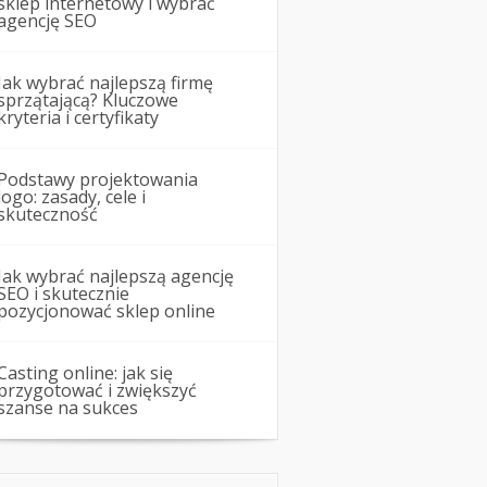
sklep internetowy i wybrać
agencję SEO
Jak wybrać najlepszą firmę
sprzątającą? Kluczowe
kryteria i certyfikaty
Podstawy projektowania
logo: zasady, cele i
skuteczność
Jak wybrać najlepszą agencję
SEO i skutecznie
pozycjonować sklep online
Casting online: jak się
przygotować i zwiększyć
szanse na sukces