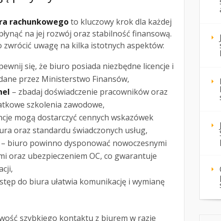
ura rachunkowego
to kluczowy krok dla każdej
płynąć na jej rozwój oraz stabilność finansową.
o zwrócić uwagę na kilka istotnych aspektów:
ewnij się, że biuro posiada niezbędne licencje i
wydane przez Ministerstwo Finansów,
nel
– zbadaj doświadczenie pracowników oraz
atkowe szkolenia zawodowe,
ncje mogą dostarczyć cennych wskazówek
iura oraz standardu świadczonych usług,
– biuro powinno dysponować nowoczesnymi
mi oraz ubezpieczeniem OC, co gwarantuje
cji,
tęp do biura ułatwia komunikację i wymianę
iwość szybkiego kontaktu z biurem w razie