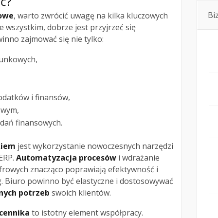
ić?
Bi
kowe
, warto zwrócić uwagę na kilka kluczowych
e wszystkim, dobrze jest przyjrzeć się
winno zajmować się nie tylko:
hunkowych,
datków i finansów,
owym,
dań finansowych.
kiem
jest wykorzystanie nowoczesnych narzędzi
ERP.
Automatyzacja procesów
i wdrażanie
frowych znacząco poprawiają efektywność i
g. Biuro powinno być elastyczne i dostosowywać
nych potrzeb
swoich klientów.
cennika
to istotny element współpracy.