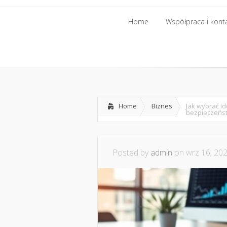
Home
Współpraca i kont
Home
Biznes
Jak wybrać i
bezpieczeńs
Posted by
admin
on wrz 16, 202