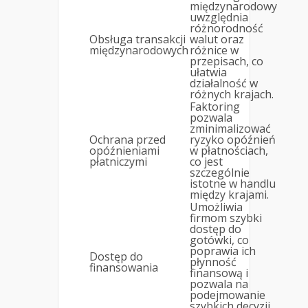
międzynarodowy
uwzględnia
różnorodność
Obsługa transakcji
walut oraz
międzynarodowych
różnice w
przepisach, co
ułatwia
działalność w
różnych krajach.
Faktoring
pozwala
zminimalizować
Ochrana przed
ryzyko opóźnień
opóźnieniami
w płatnościach,
płatniczymi
co jest
szczególnie
istotne w handlu
między krajami.
Umożliwia
firmom szybki
dostęp do
gotówki, co
poprawia ich
Dostęp do
płynność
finansowania
finansową i
pozwala na
podejmowanie
szybkich decyzji