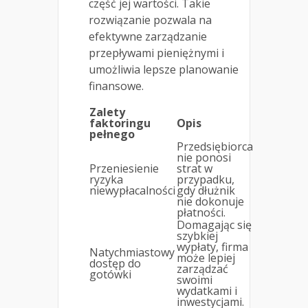
część jej wartości. Takie
rozwiązanie pozwala na
efektywne zarządzanie
przepływami pieniężnymi i
umożliwia lepsze planowanie
finansowe.
Zalety
faktoringu
Opis
pełnego
Przedsiębiorca
nie ponosi
Przeniesienie
strat w
ryzyka
przypadku,
niewypłacalności
gdy dłużnik
nie dokonuje
płatności.
Domagając się
szybkiej
wypłaty, firma
Natychmiastowy
może lepiej
dostęp do
zarządzać
gotówki
swoimi
wydatkami i
inwestycjami.