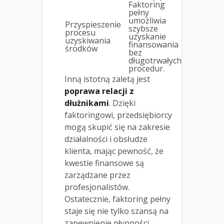
Faktoring
pełny
umożliwia
Przyspieszenie
szybsze
procesu
uzyskanie
uzyskiwania
finansowania
środków
bez
długotrwałych
procedur.
Inną istotną zaletą jest
poprawa relacji z
dłużnikami
. Dzięki
faktoringowi, przedsiębiorcy
mogą skupić się na zakresie
działalności i obsłudze
klienta, mając pewność, że
kwestie finansowe są
zarządzane przez
profesjonalistów.
Ostatecznie, faktoring pełny
staje się nie tylko szansą na
zapewnienie płynności