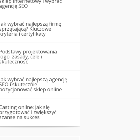
sklep internetowy i wybrać
agencję SEO
Jak wybrać najlepszą firmę
sprzątającą? Kluczowe
kryteria i certyfikaty
Podstawy projektowania
logo: zasady, cele i
skuteczność
Jak wybrać najlepszą agencję
SEO i skutecznie
pozycjonować sklep online
Casting online: jak się
przygotować i zwiększyć
szanse na sukces