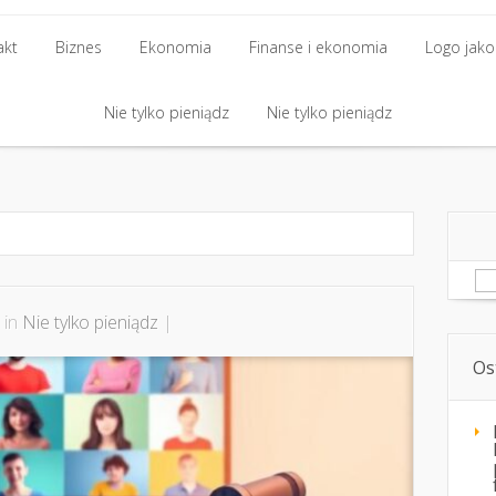
akt
Biznes
Ekonomia
Finanse i ekonomia
Logo jako 
akt
Biznes
Nie tylko pieniądz
Ekonomia
Finanse i ekonomia
Nie tylko pieniądz
Logo jako 
Nie tylko pieniądz
Nie tylko pieniądz
Sz
 in
Nie tylko pieniądz
|
Os