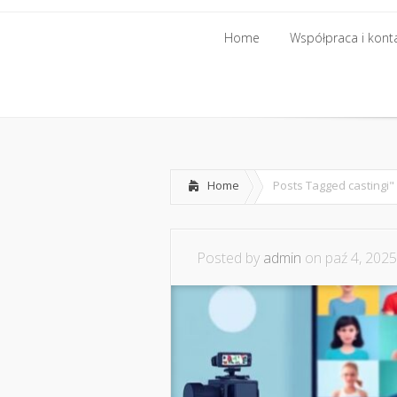
Home
Współpraca i kont
Home
Współpraca i kont
Home
Posts Tagged
castingi"
Posted by
admin
on paź 4, 2025