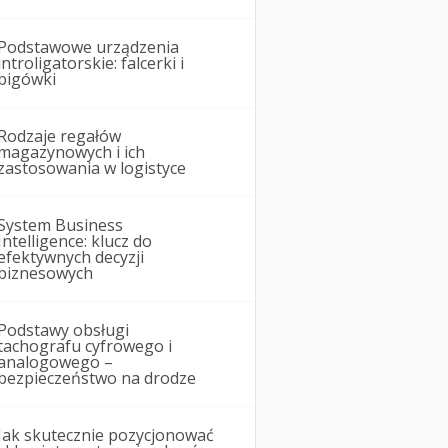
Podstawowe urządzenia
introligatorskie: falcerki i
bigówki
Rodzaje regałów
magazynowych i ich
zastosowania w logistyce
System Business
Intelligence: klucz do
efektywnych decyzji
biznesowych
Podstawy obsługi
tachografu cyfrowego i
analogowego –
bezpieczeństwo na drodze
Jak skutecznie pozycjonować