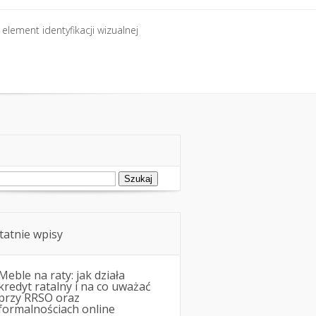
element identyfikacji wizualnej
element identyfikacji wizualnej
ukaj:
tatnie wpisy
Meble na raty: jak działa
kredyt ratalny i na co uważać
przy RRSO oraz
formalnościach online