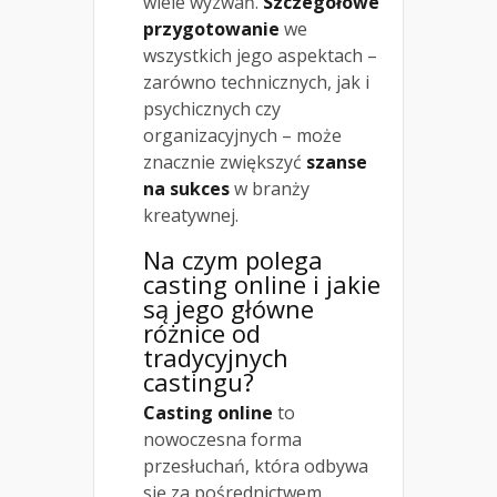
wiele wyzwań.
Szczegółowe
przygotowanie
we
wszystkich jego aspektach –
zarówno technicznych, jak i
psychicznych czy
organizacyjnych – może
znacznie zwiększyć
szanse
na sukces
w branży
kreatywnej.
Na czym polega
casting online i jakie
są jego główne
różnice od
tradycyjnych
castingu?
Casting online
to
nowoczesna forma
przesłuchań, która odbywa
się za pośrednictwem