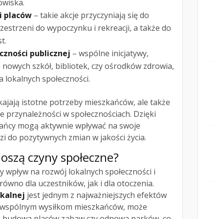
owiska.
i placów
– takie akcje przyczyniają się do
estrzeni do wypoczynku i rekreacji, a także do
t.
zności publicznej
– wspólne inicjatywy,
 nowych szkół, bibliotek, czy ośrodków zdrowia,
a lokalnych społeczności.
okajają istotne potrzeby mieszkańców, ale także
ie przynależności w społecznościach. Dzięki
ańcy mogą aktywnie wpływać na swoje
zi do pozytywnych zmian w jakości życia.
noszą czyny społeczne?
y wpływ na rozwój lokalnych społeczności i
równo dla uczestników, jak i dla otoczenia.
okalnej
jest jednym z najważniejszych efektów
ki wspólnym wysiłkom mieszkańców, może
g, budowa placów zabaw czy odnowa parków, co