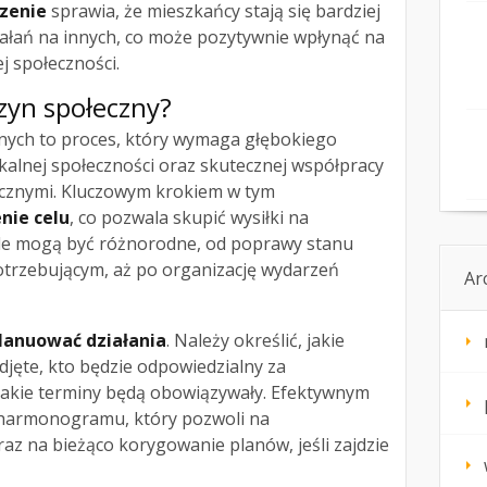
zenie
sprawia, że mieszkańcy stają się bardziej
ałań na innych, co może pozytywnie wpłynąć na
j społeczności.
zyn społeczny?
nych to proces, który wymaga głębokiego
kalnej społeczności oraz skutecznej współpracy
licznymi. Kluczowym krokiem w tym
nie celu
, co pozwala skupić wysiłki na
ele mogą być różnorodne, od poprawy stanu
trzebującym, aż po organizację wydarzeń
Ar
lanuować działania
. Należy określić, jakie
jęte, kto będzie odpowiedzialny za
jakie terminy będą obowiązywały. Efektywnym
 harmonogramu, który pozwoli na
z na bieżąco korygowanie planów, jeśli zajdzie