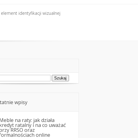
element identyfikacji wizualnej
element identyfikacji wizualnej
ukaj:
tatnie wpisy
Meble na raty: jak działa
kredyt ratalny i na co uważać
przy RRSO oraz
formalnościach online