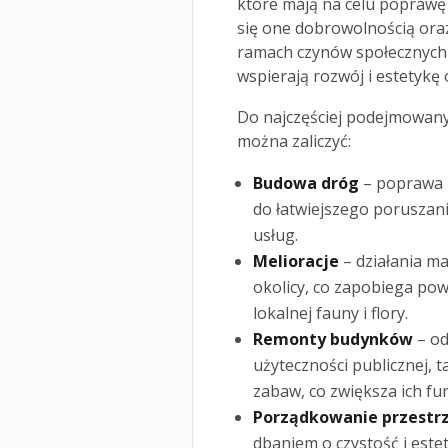
które mają na celu poprawę 
się one dobrowolnością oraz
ramach czynów społecznych 
wspierają rozwój i estetykę 
Do najczęściej podejmowany
można zaliczyć:
Budowa dróg
– poprawa i
do łatwiejszego poruszan
usług.
Melioracje
– działania m
okolicy, co zapobiega po
lokalnej fauny i flory.
Remonty budynków
– od
użyteczności publicznej, t
zabaw, co zwiększa ich fu
Porządkowanie przestrz
dbaniem o czystość i estet