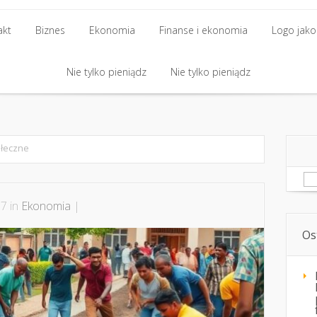
akt
Biznes
Ekonomia
Finanse i ekonomia
Logo jako 
akt
Biznes
Nie tylko pieniądz
Ekonomia
Finanse i ekonomia
Nie tylko pieniądz
Logo jako 
Nie tylko pieniądz
Nie tylko pieniądz
łeczne
Sz
7 in
Ekonomia
|
Os