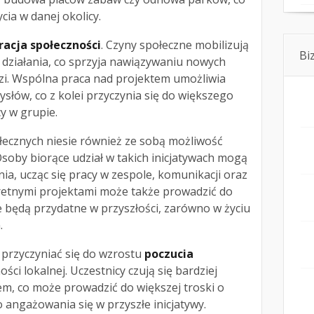
cia w danej okolicy.
racja społeczności
. Czyny społeczne mobilizują
Bi
ziałania, co sprzyja nawiązywaniu nowych
zi. Wspólna praca nad projektem umożliwia
łów, co z kolei przyczynia się do większego
y w grupie.
łecznych niesie również ze sobą możliwość
Osoby biorące udział w takich inicjatywach mogą
a, ucząc się pracy w zespole, komunikacji oraz
kretnymi projektami może także prowadzić do
re będą przydatne w przyszłości, zarówno w życiu
.
ą przyczyniać się do wzrostu
poczucia
ści lokalnej. Uczestnicy czują się bardziej
m, co może prowadzić do większej troski o
 angażowania się w przyszłe inicjatywy.