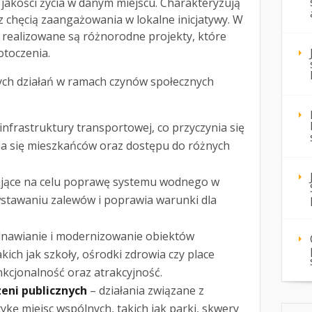
jakości życia w danym miejscu. Charakteryzują
 chęcią zaangażowania w lokalne inicjatywy. W
realizowane są różnorodne projekty, które
otoczenia.
ch działań w ramach czynów społecznych
nfrastruktury transportowej, co przyczynia się
ia się mieszkańców oraz dostępu do różnych
ające na celu poprawę systemu wodnego w
wstawaniu zalewów i poprawia warunki dla
nawianie i modernizowanie obiektów
akich jak szkoły, ośrodki zdrowia czy place
nkcjonalność oraz atrakcyjność.
eni publicznych
– działania związane z
ykę miejsc wspólnych, takich jak parki, skwery