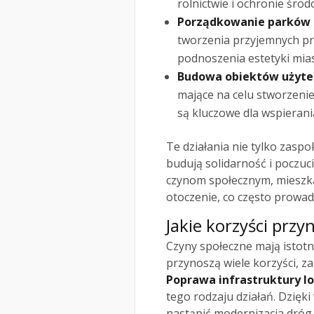
rolnictwie i ochronie środ
Porządkowanie parków 
tworzenia przyjemnych prz
podnoszenia estetyki mias
Budowa obiektów użytec
mające na celu stworzenie
są kluczowe dla wspierani
Te działania nie tylko zasp
budują solidarność i poczuc
czynom społecznym, mieszk
otoczenie, co często prowad
Jakie korzyści przy
Czyny społeczne mają istotn
przynoszą wiele korzyści, za
Poprawa infrastruktury l
tego rodzaju działań. Dzię
nastąpić modernizacja dró