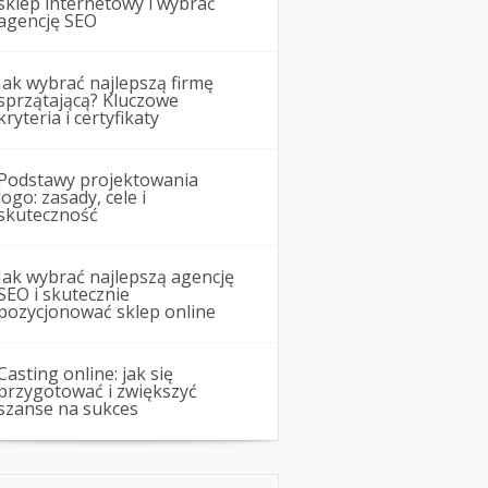
sklep internetowy i wybrać
agencję SEO
Jak wybrać najlepszą firmę
sprzątającą? Kluczowe
kryteria i certyfikaty
Podstawy projektowania
logo: zasady, cele i
skuteczność
Jak wybrać najlepszą agencję
SEO i skutecznie
pozycjonować sklep online
Casting online: jak się
przygotować i zwiększyć
szanse na sukces