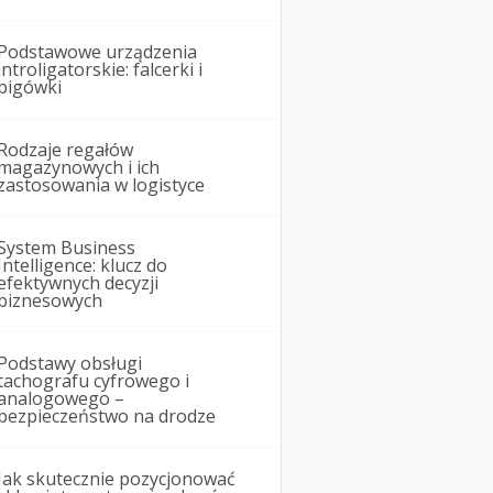
Podstawowe urządzenia
introligatorskie: falcerki i
bigówki
Rodzaje regałów
magazynowych i ich
zastosowania w logistyce
System Business
Intelligence: klucz do
efektywnych decyzji
biznesowych
Podstawy obsługi
tachografu cyfrowego i
analogowego –
bezpieczeństwo na drodze
Jak skutecznie pozycjonować