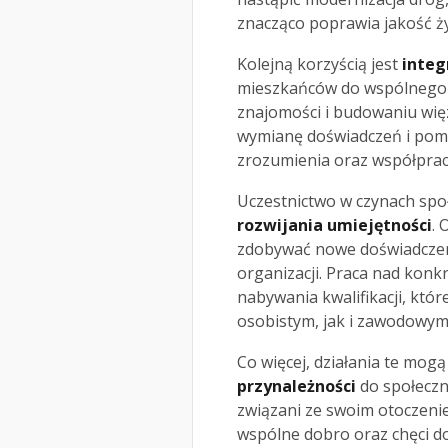
znacząco poprawia jakość ży
Kolejną korzyścią jest
integ
mieszkańców do wspólnego d
znajomości i budowaniu wię
wymianę doświadczeń i pomys
zrozumienia oraz współprac
Uczestnictwo w czynach spo
rozwijania umiejętności
. 
zdobywać nowe doświadczeni
organizacji. Praca nad kon
nabywania kwalifikacji, któ
osobistym, jak i zawodowym
Co więcej, działania te mog
przynależności
do społeczno
związani ze swoim otoczenie
wspólne dobro oraz chęci do