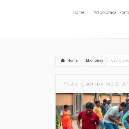
Home
Współpraca i kont
Home
Współpraca i kont
Home
Ekonomia
Czyny spo
Posted by
admin
on wrz 23, 201