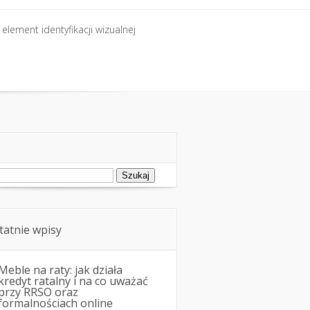
element identyfikacji wizualnej
element identyfikacji wizualnej
ukaj:
tatnie wpisy
Meble na raty: jak działa
kredyt ratalny i na co uważać
przy RRSO oraz
formalnościach online