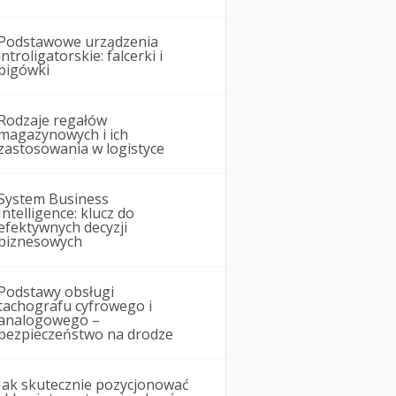
Podstawowe urządzenia
introligatorskie: falcerki i
bigówki
Rodzaje regałów
magazynowych i ich
zastosowania w logistyce
System Business
Intelligence: klucz do
efektywnych decyzji
biznesowych
Podstawy obsługi
tachografu cyfrowego i
analogowego –
bezpieczeństwo na drodze
Jak skutecznie pozycjonować