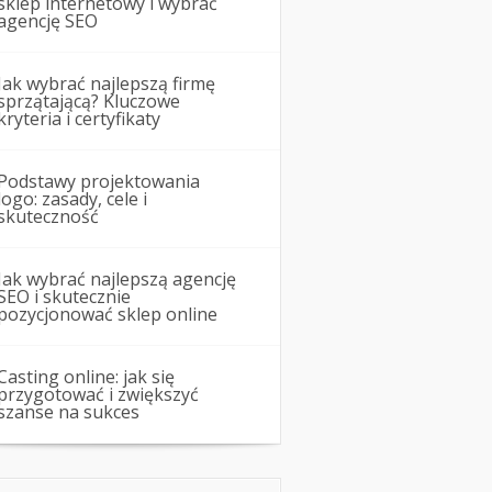
sklep internetowy i wybrać
agencję SEO
Jak wybrać najlepszą firmę
sprzątającą? Kluczowe
kryteria i certyfikaty
Podstawy projektowania
logo: zasady, cele i
skuteczność
Jak wybrać najlepszą agencję
SEO i skutecznie
pozycjonować sklep online
Casting online: jak się
przygotować i zwiększyć
szanse na sukces