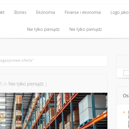
akt
Biznes
Ekonomia
Finanse i ekonomia
Logo jako 
akt
Biznes
Nie tylko pieniądz
Ekonomia
Finanse i ekonomia
Nie tylko pieniądz
Logo jako 
Nie tylko pieniądz
Nie tylko pieniądz
magazynowe oferta"
Sz
5 in
Nie tylko pieniądz
|
Os