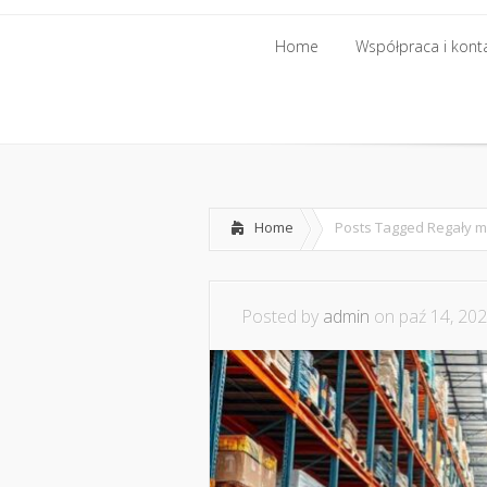
Home
Współpraca i kont
Home
Współpraca i kont
Home
Posts Tagged
Regały 
Posted by
admin
on paź 14, 202