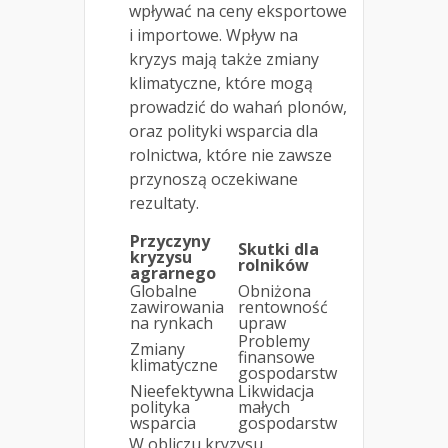
wpływać na ceny eksportowe
i importowe. Wpływ na
kryzys mają także zmiany
klimatyczne, które mogą
prowadzić do wahań plonów,
oraz polityki wsparcia dla
rolnictwa, które nie zawsze
przynoszą oczekiwane
rezultaty.
Przyczyny
Skutki dla
kryzysu
rolników
agrarnego
Globalne
Obniżona
zawirowania
rentowność
na rynkach
upraw
Problemy
Zmiany
finansowe
klimatyczne
gospodarstw
Nieefektywna
Likwidacja
polityka
małych
wsparcia
gospodarstw
W obliczu kryzysu