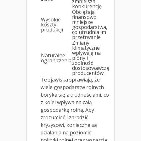
zmniejsza
konkurencję.
Obciążają
finansowo
Wysokie
mniejsze
koszty
gospodarstwa,
produkcji
co utrudnia im
przetrwanie.
Zmiany
klimatyczne
wpływają na
Naturalne
plony i
ograniczenia
zdolność
dostosowawczą
producentów.
Te zjawiska sprawiają, że
wiele gospodarstw rolnych
boryka się z trudnościami, co
z kolei wpływa na całą
gospodarkę rolną. Aby
zrozumieć i zaradzić
kryzysowi, konieczne są
działania na poziomie
polityki rolnej oraz wsparcia