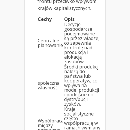
frontu przeciwko wpływom
krajów kapitalistycznych.
Cechy
Opis
Decyzje
gospodarcze
podejmowane
są przez władze,
Centralne
co zapewnia
planowanie
kontrolę nad
produkcją i
alokacją
zasobów.
Środki produkcji
należą do
państwa lub
kooperatyw, co
społeczna
wpływa na
własność
model produkcji
i podejście do
dystrybucji
zysków.
Kraje
socjalistyczne
często
Współpraca
współpracują w
między
ramach wymiany
państwami