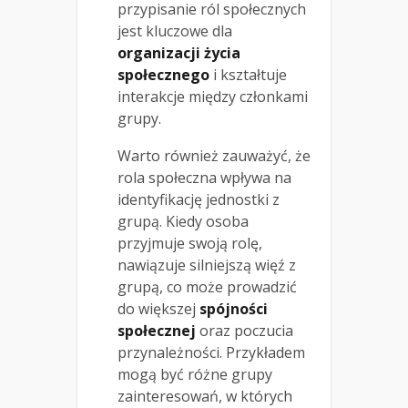
przypisanie ról społecznych
jest kluczowe dla
organizacji życia
społecznego
i kształtuje
interakcje między członkami
grupy.
Warto również zauważyć, że
rola społeczna wpływa na
identyfikację jednostki z
grupą. Kiedy osoba
przyjmuje swoją rolę,
nawiązuje silniejszą więź z
grupą, co może prowadzić
do większej
spójności
społecznej
oraz poczucia
przynależności. Przykładem
mogą być różne grupy
zainteresowań, w których