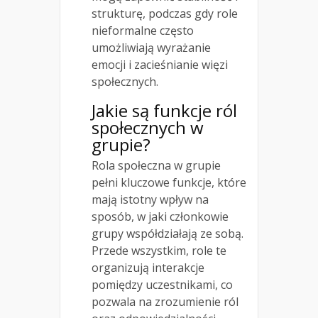
strukturę, podczas gdy role
nieformalne często
umożliwiają wyrażanie
emocji i zacieśnianie więzi
społecznych.
Jakie są funkcje ról
społecznych w
grupie?
Rola społeczna w grupie
pełni kluczowe funkcje, które
mają istotny wpływ na
sposób, w jaki członkowie
grupy współdziałają ze sobą.
Przede wszystkim, role te
organizują interakcje
pomiędzy uczestnikami, co
pozwala na zrozumienie ról