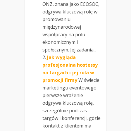
ONZ, znana jako ECOSOC,
odgrywa kluczową rolę w
promowaniu
międzynarodowej
współpracy na polu
ekonomicznym i
społecznym. Jej zadania...
Jak wygląda
profesjonalna hostessy
na targach i jej rola w
promocji firmy
W świecie
marketingu eventowego
pierwsze wrażenie
odgrywa kluczową rolę,
szczególnie podczas
targów i konferencji, gdzie
kontakt z klientem ma