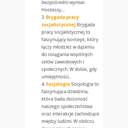
bezpośredni wymiar.
Hostessy,...
Brygada pracy
socjalistycznej
Brygada
pracy socjalistycznej to
fascynujący koncept, który
łączy młodzież w dążeniu
do osiągania wspólnych
celów zawodowych i
społecznych. W dobie, gdy
umiejętności...
Socjologia
Socjologia to
fascynująca dziedzina,
która bada złożoność
naszego społeczeństwa
oraz interakcje zachodzące
między ludźmi. W obliczu