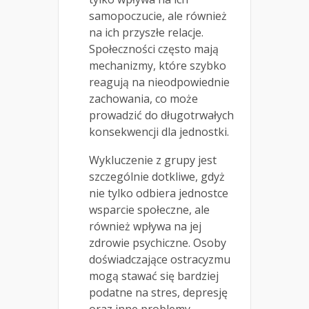
samopoczucie, ale również
na ich przyszłe relacje.
Społeczności często mają
mechanizmy, które szybko
reagują na nieodpowiednie
zachowania, co może
prowadzić do długotrwałych
konsekwencji dla jednostki.
Wykluczenie z grupy jest
szczególnie dotkliwe, gdyż
nie tylko odbiera jednostce
wsparcie społeczne, ale
również wpływa na jej
zdrowie psychiczne. Osoby
doświadczające ostracyzmu
mogą stawać się bardziej
podatne na stres, depresję
oraz inne problemy