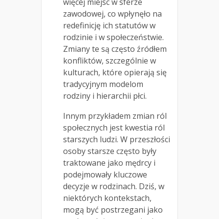
więcej miejsc w sferze
zawodowej, co wpłynęło na
redefinicję ich statutów w
rodzinie i w społeczeństwie.
Zmiany te są często źródłem
konfliktów, szczególnie w
kulturach, które opierają się
tradycyjnym modelom
rodziny i hierarchii płci.
Innym przykładem zmian ról
społecznych jest kwestia ról
starszych ludzi. W przeszłości
osoby starsze często były
traktowane jako mędrcy i
podejmowały kluczowe
decyzje w rodzinach. Dziś, w
niektórych kontekstach,
mogą być postrzegani jako