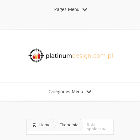
Pages Menu
Categories Menu
Home
Ekonomia
Rola
społeczna