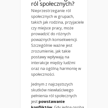
ról społecznych?
Nieprzestrzeganie ról
społecznych w grupach,
takich jak rodzina, przyjaciele
czy miejsce pracy, może
prowadzić do różnych
poważnych konsekwencji.
Szczególnie ważne jest
zrozumienie, jak takie
postawy wpływają na
interakcje między ludźmi
oraz na ogólną harmonię w
społeczności.
Jednym z najczęstszych
skutków niewłaściwego
pełnienia ról społecznych
jest
powstawanie
konfliktów
. Gdy jedna osoba