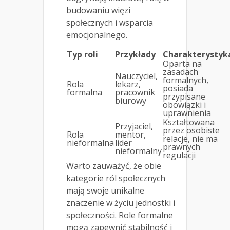
budowaniu więzi
społecznych i wsparcia
emocjonalnego.
Typ roli
Przykłady
Charakterystyk
Oparta na
zasadach
Nauczyciel,
formalnych,
Rola
lekarz,
posiada
formalna
pracownik
przypisane
biurowy
obowiązki i
uprawnienia
Kształtowana
Przyjaciel,
przez osobiste
Rola
mentor,
relacje, nie ma
nieformalna
lider
prawnych
nieformalny
regulacji
Warto zauważyć, że obie
kategorie ról społecznych
mają swoje unikalne
znaczenie w życiu jednostki i
społeczności. Role formalne
mogą zapewnić stabilność i