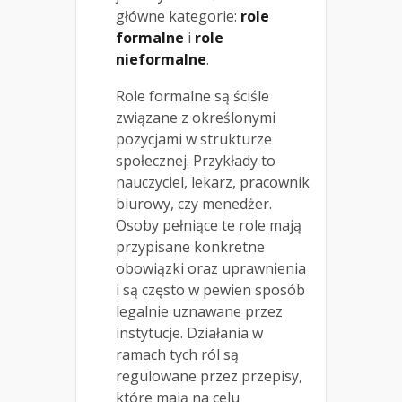
główne kategorie:
role
formalne
i
role
nieformalne
.
Role formalne są ściśle
związane z określonymi
pozycjami w strukturze
społecznej. Przykłady to
nauczyciel, lekarz, pracownik
biurowy, czy menedżer.
Osoby pełniące te role mają
przypisane konkretne
obowiązki oraz uprawnienia
i są często w pewien sposób
legalnie uznawane przez
instytucje. Działania w
ramach tych ról są
regulowane przez przepisy,
które mają na celu