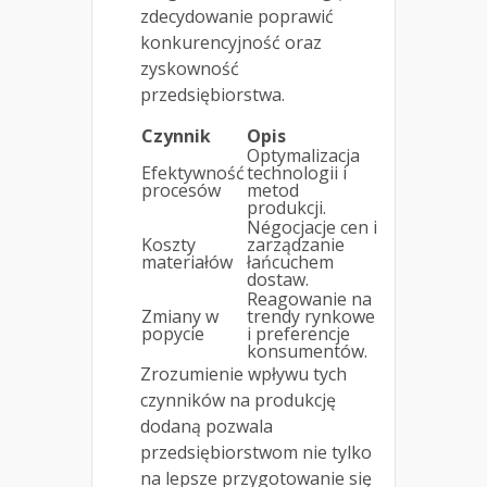
zdecydowanie poprawić
konkurencyjność oraz
zyskowność
przedsiębiorstwa.
Czynnik
Opis
Optymalizacja
Efektywność
technologii i
procesów
metod
produkcji.
Négocjacje cen i
Koszty
zarządzanie
materiałów
łańcuchem
dostaw.
Reagowanie na
Zmiany w
trendy rynkowe
popycie
i preferencje
konsumentów.
Zrozumienie wpływu tych
czynników na produkcję
dodaną pozwala
przedsiębiorstwom nie tylko
na lepsze przygotowanie się