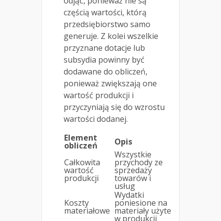
odjąć, ponieważ nie są
częścią wartości, którą
przedsiębiorstwo samo
generuje. Z kolei wszelkie
przyznane dotacje lub
subsydia powinny być
dodawane do obliczeń,
ponieważ zwiększają one
wartość produkcji i
przyczyniają się do wzrostu
wartości dodanej.
Element
Opis
obliczeń
Wszystkie
Całkowita
przychody ze
wartość
sprzedaży
produkcji
towarów i
usług
Wydatki
Koszty
poniesione na
materiałowe
materiały użyte
w produkcji