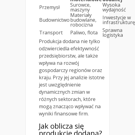
Surowce,
Wysoka
Przemysł
maszyny
wydajność
Materiały
Inwestycje w
Budownictwo
budowlane,
infrastrukturę
robocizna
Sprawna
Transport
Paliwo, flota
logistyka
Produkcja dodana nie tylko
odzwierciedla efektywność
przedsiębiorstw, ale także
wpływa na rozwój
gospodarczy regionów oraz
kraju. Przy jej analizie istotne
jest uwzględnienie
dynamicznych zmian w
różnych sektorach, które
mogą znacząco wpływać na
wyniki finansowe firm.
Jak oblicza się
produkcję dodaną?