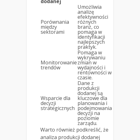
dodanej
Umożliwia
analizę
efektywności
Porównania
różnych
między
branż, co
sektorami
pomaga w
identyfikacji
najlepszych
praktyk.
Pomaga w
wykrywaniu
Monitorowanie
zmian w
trendów
wydajności i
rentowności w
czasie.
Dane z
produkcji
dodanej są
Wsparcie dla
kluczowe dla
decyzji
planowania i
strategicznych
podejmowania
decyzji na
poziomie
zarządu.
Warto również podkreślić, że
analiza produkcji dodanej