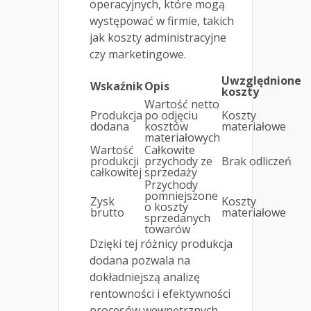
operacyjnych, które mogą
występować w firmie, takich
jak koszty administracyjne
czy marketingowe.
Uwzględnione
Wskaźnik
Opis
koszty
Wartość netto
Produkcja
po odjęciu
Koszty
dodana
kosztów
materiałowe
materiałowych
Wartość
Całkowite
produkcji
przychody ze
Brak odliczeń
całkowitej
sprzedaży
Przychody
pomniejszone
Zysk
Koszty
o koszty
brutto
materiałowe
sprzedanych
towarów
Dzięki tej różnicy produkcja
dodana pozwala na
dokładniejszą analizę
rentowności i efektywności
procesów wewnętrznych