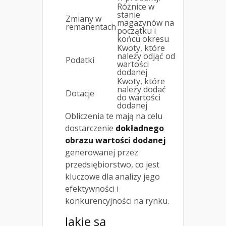
Różnice w
stanie
Zmiany w
magazynów na
remanentach
początku i
końcu okresu
Kwoty, które
należy odjąć od
Podatki
wartości
dodanej
Kwoty, które
należy dodać
Dotacje
do wartości
dodanej
Obliczenia te mają na celu
dostarczenie
dokładnego
obrazu wartości dodanej
generowanej przez
przedsiębiorstwo, co jest
kluczowe dla analizy jego
efektywności i
konkurencyjności na rynku.
Jakie są