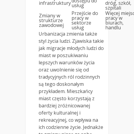
dostępu do
infrastruktury
dróg, szkół,
usług
szpitali
Przejście do
Więcej miejs
Zmiany w
pracy w
pracy w
strukturze
sektorze
biurach,
zawodowej
usług
handlu
Urbanizacja zmienia także
styl życia ludzi. Zjawiska takie
jak migracje młodych ludzi do
miast w poszukiwaniu
lepszych warunków życia
oraz uwolnienie się od
tradycyjnych ról rodzinnych
są tego doskonałym
przykładem. Mieszkańcy
miast często korzystają z
bardziej zróżnicowanej
oferty kulturalnej i
rekreacyjnej, co wpływa na
ich codzienne życie. Jednakże