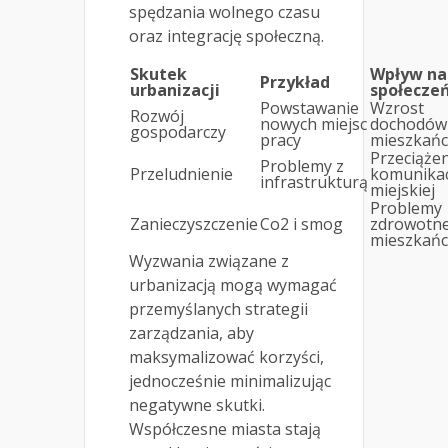
spędzania wolnego czasu
oraz integrację społeczną.
Skutek
Wpływ na
Przykład
urbanizacji
społecze
Powstawanie
Wzrost
Rozwój
nowych miejsc
dochodów
gospodarczy
pracy
mieszkań
Przeciąże
Problemy z
Przeludnienie
komunikac
infrastrukturą
miejskiej
Problemy
Zanieczyszczenie
Co2 i smog
zdrowotn
mieszkań
Wyzwania związane z
urbanizacją mogą wymagać
przemyślanych strategii
zarządzania, aby
maksymalizować korzyści,
jednocześnie minimalizując
negatywne skutki.
Współczesne miasta stają