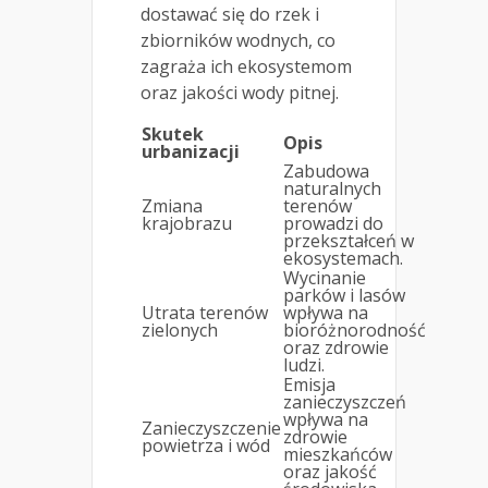
dostawać się do rzek i
zbiorników wodnych, co
zagraża ich ekosystemom
oraz jakości wody pitnej.
Skutek
Opis
urbanizacji
Zabudowa
naturalnych
Zmiana
terenów
krajobrazu
prowadzi do
przekształceń w
ekosystemach.
Wycinanie
parków i lasów
Utrata terenów
wpływa na
zielonych
bioróżnorodność
oraz zdrowie
ludzi.
Emisja
zanieczyszczeń
wpływa na
Zanieczyszczenie
zdrowie
powietrza i wód
mieszkańców
oraz jakość