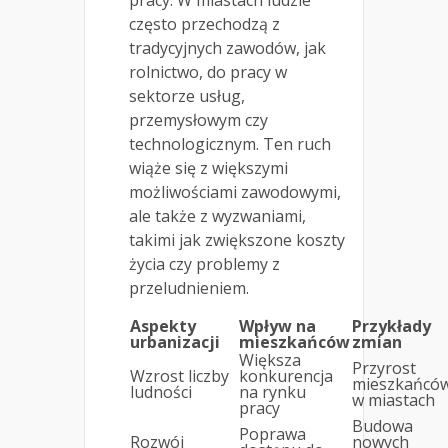
często przechodzą z
tradycyjnych zawodów, jak
rolnictwo, do pracy w
sektorze usług,
przemysłowym czy
technologicznym. Ten ruch
wiąże się z większymi
możliwościami zawodowymi,
ale także z wyzwaniami,
takimi jak zwiększone koszty
życia czy problemy z
przeludnieniem.
Aspekty
Wpływ na
Przykłady
urbanizacji
mieszkańców
zmian
Większa
Przyrost
Wzrost liczby
konkurencja
mieszkańcó
ludności
na rynku
w miastach
pracy
Budowa
Poprawa
Rozwój
nowych